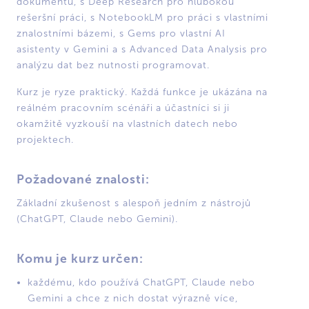
dokumentů, s Deep Research pro hlubokou
rešeršní práci, s NotebookLM pro práci s vlastními
znalostními bázemi, s Gems pro vlastní AI
asistenty v Gemini a s Advanced Data Analysis pro
analýzu dat bez nutnosti programovat.
Kurz je ryze praktický. Každá funkce je ukázána na
reálném pracovním scénáři a účastníci si ji
okamžitě vyzkouší na vlastních datech nebo
projektech.
Požadované znalosti:
Základní zkušenost s alespoň jedním z nástrojů
(ChatGPT, Claude nebo Gemini).
Komu je kurz určen:
každému, kdo používá ChatGPT, Claude nebo
Gemini a chce z nich dostat výrazně více,