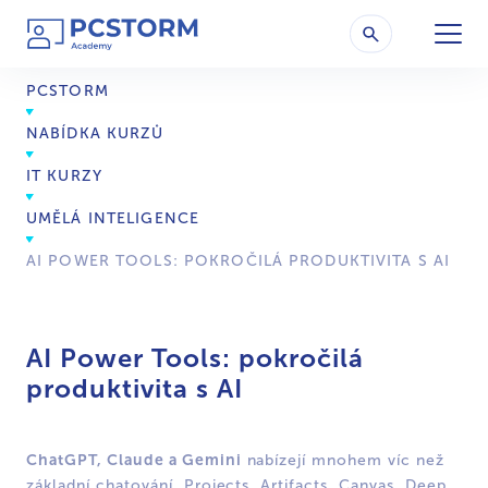
PCSTORM
NABÍDKA KURZŮ
IT KURZY
UMĚLÁ INTELIGENCE
AI POWER TOOLS: POKROČILÁ PRODUKTIVITA S AI
AI Power Tools: pokročilá
produktivita s AI
ChatGPT, Claude a Gemini
nabízejí mnohem víc než
základní chatování. Projects, Artifacts, Canvas, Deep