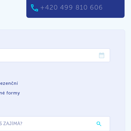
+420 499 810 606
rezenční
iné formy