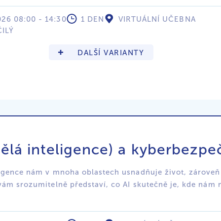
026 08:00 - 14:30
1 DEN
VIRTUÁLNÍ UČEBNA
ILÝ
DALŠÍ VARIANTY
ělá inteligence) a kyberbezpe
igence nám v mnoha oblastech usnadňuje život, zároveň a
vám srozumitelně představí, co AI skutečně je, kde nám