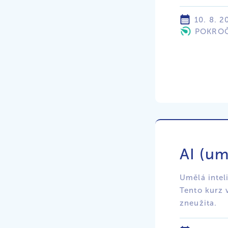
10. 8. 2
POKROČ
AI (um
Umělá intel
Tento kurz 
zneužita.