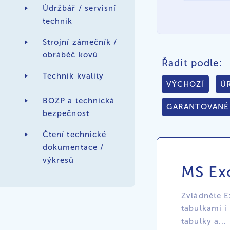
Údržbář / servisní
technik
Strojní zámečník /
obráběč kovů
Řadit podle:
Technik kvality
VÝCHOZÍ
Ú
BOZP a technická
GARANTOVANÉ
bezpečnost
Čtení technické
dokumentace /
výkresů
MS Exc
Zvládněte E
tabulkami i
tabulky a...