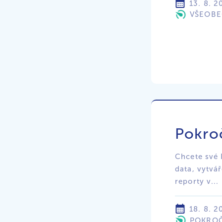
13. 8. 2
VŠEOB
Pokroč
Chcete své 
data, vytvář
reporty v...
18. 8. 2
POKROČ