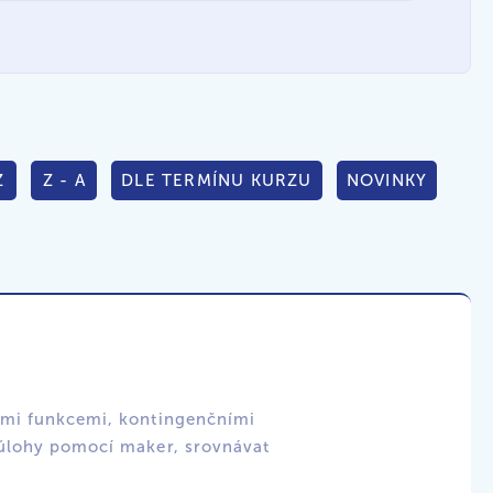
Z
Z - A
DLE TERMÍNU KURZU
NOVINKY
lými funkcemi, kontingenčními
 úlohy pomocí maker, srovnávat