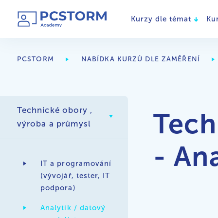
Kurzy dle témat
Ku
PCSTORM
NABÍDKA KURZŮ DLE ZAMĚŘENÍ
Technické obory ,
Tech
výroba a průmysl
- Ana
IT a programování
(vývojář, tester, IT
podpora)
Analytik / datový