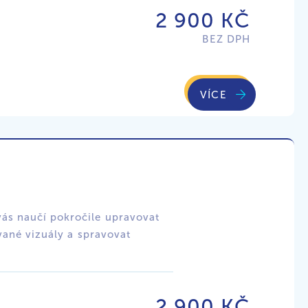
2 900 KČ
BEZ DPH
VÍCE
vás naučí pokročile upravovat
ované vizuály a spravovat
2 900 KČ