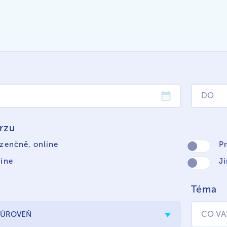
rzu
zenčně, online
P
ine
J
Téma