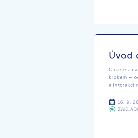
Úvod 
Chcete z da
krokem – od
a interakci 
16. 9. 2
ZÁKLAD