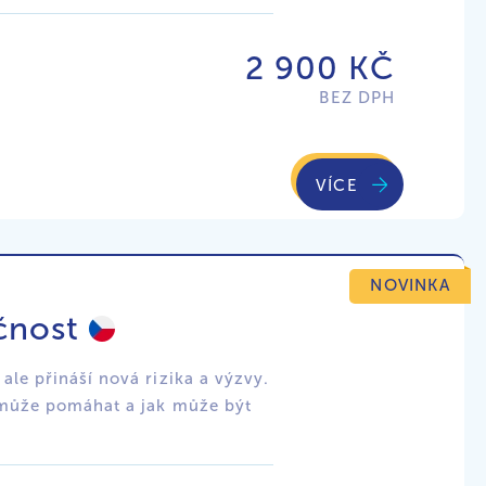
2 900 KČ
BEZ DPH
VÍCE
NOVINKA
čnost
le přináší nová rizika a výzvy.
 může pomáhat a jak může být