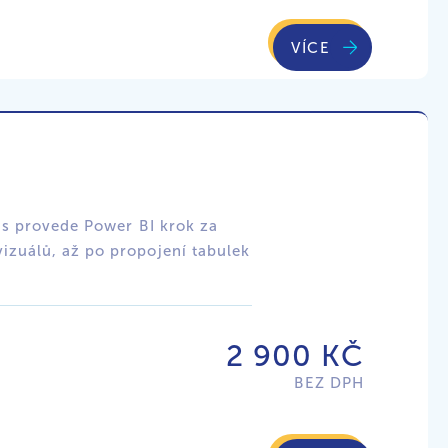
VÍCE
vás provede Power BI krok za
izuálů, až po propojení tabulek
2 900 KČ
BEZ DPH