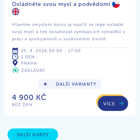
Ovládněte svou mysl a podvědomí
Hlavním smyslem kurzu je naučit se lépe ovládat
svoji mysl a tím dosahovat vynikajících výsledků v
práci a spokojenosti v soukromém životě.
25. 9. 2026 09:00 - 17:00
1 DEN
PRAHA
ZÁKLADNÍ
DALŠÍ VARIANTY
4 900 KČ
VÍCE
BEZ DPH
DALŠÍ KURZY