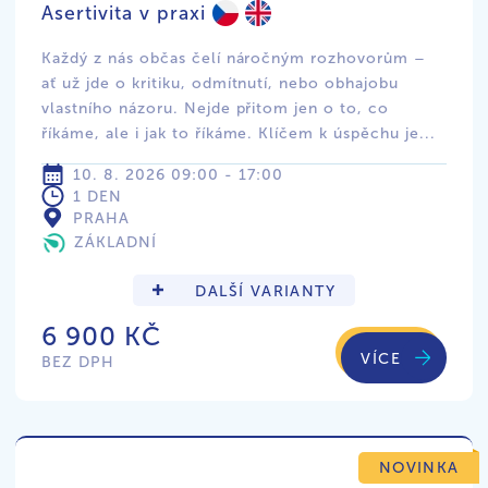
Asertivita v praxi
Každý z nás občas čelí náročným rozhovorům –
ať už jde o kritiku, odmítnutí, nebo obhajobu
vlastního názoru. Nejde přitom jen o to, co
říkáme, ale i jak to říkáme. Klíčem k úspěchu je...
10. 8. 2026 09:00 - 17:00
1 DEN
PRAHA
ZÁKLADNÍ
DALŠÍ VARIANTY
6 900 KČ
VÍCE
BEZ DPH
NOVINKA