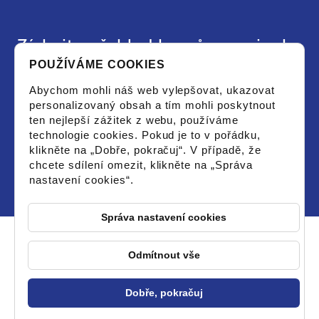
Získejte přehled kurzů a novinek
POUŽÍVÁME COOKIES
Chci dostat aktuální leták s vypsanými kurzy
Abychom mohli náš web vylepšovat, ukazovat
či novinkami a souhlasím se zpracováním
osobních údajů pro tyto účely.
personalizovaný obsah a tím mohli poskytnout
ten nejlepší zážitek z webu, používáme
technologie cookies. Pokud je to v pořádku,
klikněte na „Dobře, pokračuj“. V případě, že
chcete sdílení omezit, klikněte na „Správa
nastavení cookies“.
Správa nastavení cookies
Odmítnout vše
© 2026 PCstorm - Všechna práva vyhrazena
Dobře, pokračuj
Změnit nastavení cookies
Vytvořil OLC Webdesign