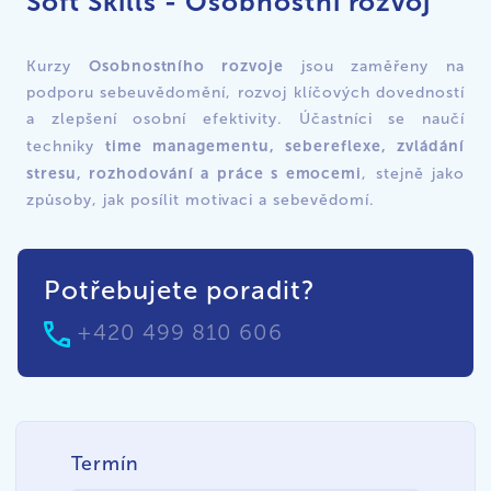
Soft Skills - Osobnostní rozvoj
Osobnostního rozvoje
Kurzy
jsou zaměřeny na
podporu sebeuvědomění, rozvoj klíčových dovedností
a zlepšení osobní efektivity. Účastníci se naučí
time managementu, sebereflexe, zvládání
techniky
stresu, rozhodování a práce s emocemi
, stejně jako
způsoby, jak posílit motivaci a sebevědomí.
Potřebujete poradit?
+420 499 810 606
Termín