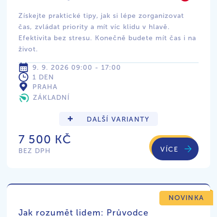
Získejte praktické tipy, jak si lépe zorganizovat
čas, zvládat priority a mít víc klidu v hlavě.
Efektivita bez stresu. Konečně budete mít čas i na
život.
9. 9. 2026 09:00 - 17:00
1 DEN
PRAHA
ZÁKLADNÍ
DALŠÍ VARIANTY
7 500 KČ
VÍCE
BEZ DPH
NOVINKA
Jak rozumět lidem: Průvodce