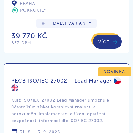
PRAHA
POKROČILÝ
DALŠÍ VARIANTY
39 770 KČ
VÍCE
BEZ DPH
NOVINKA
PECB ISO/IEC 27002 – Lead Manager
Kurz ISO/IEC 27002 Lead Manager umožňuje
účastníkům získat komplexní znalosti a
porozumění implementaci a řízení opatření
bezpečnosti informací dle ISO/IEC 27002.
31. 8. - 3. 9. 2026