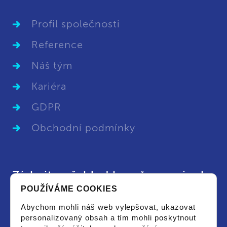
Profil společnosti
Reference
Náš tým
Kariéra
GDPR
Obchodní podmínky
Získejte přehled kurzů a novinek
POUŽÍVÁME COOKIES
Chci dostat aktuální leták s vypsanými kurzy
Abychom mohli náš web vylepšovat, ukazovat
či novinkami a souhlasím se zpracováním
osobních údajů pro tyto účely.
personalizovaný obsah a tím mohli poskytnout