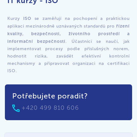
IT kurzy - ISO
ISO
Kurzy
se zaměřují na pochopení a praktickou
řízení
aplikaci mezinárodně uznávaných standardů pro
kvality, bezpečnosti, životního prostředí a
informační bezpečnosti
. Účastníci se naučí, jak
implementovat procesy podle příslušných norem,
hodnotit rizika, zavádět efektivní kontrolní
mechanismy a připravovat organizaci na certifikaci
ISO.
Potřebujete poradit?
+420 499 810 606