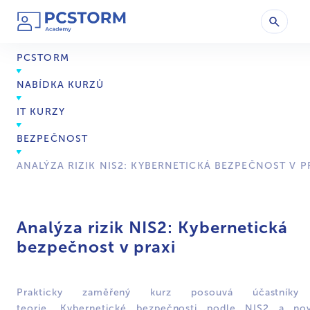
PCSTORM
NABÍDKA KURZŮ
IT KURZY
BEZPEČNOST
ANALÝZA RIZIK NIS2: KYBERNETICKÁ BEZPEČNOST V P
Analýza rizik NIS2: Kybernetická
bezpečnost v praxi
Prakticky zaměřený kurz posouvá účastník
teorie „Kybernetické bezpečnosti podle NIS2 a no