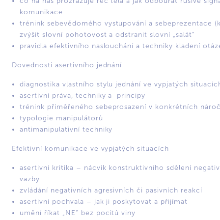
co na nás prozrazuje řeč těla a jak odbourat rušivé sign
komunikace
trénink sebevědomého vystupování a sebeprezentace (k
zvýšit slovní pohotovost a odstranit slovní „salát“
pravidla efektivního naslouchání a techniky kladení otáz
Dovednosti asertivního jednání
diagnostika vlastního stylu jednání ve vypjatých situacíc
asertivní práva, techniky a principy
trénink přiměřeného sebeprosazení v konkrétních nároč
typologie manipulátorů
antimanipulativní techniky
Efektivní komunikace ve vypjatých situacích
asertivní kritika – nácvik konstruktivního sdělení negati
vazby
zvládání negativních agresivních či pasivních reakcí
asertivní pochvala – jak ji poskytovat a přijímat
umění říkat „NE“ bez pocitů viny