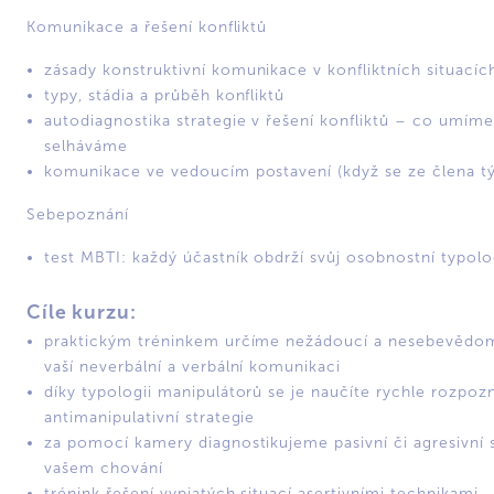
Komunikace a řešení konfliktů
zásady konstruktivní komunikace v konfliktních situacíc
typy, stádia a průběh konfliktů
autodiagnostika strategie v řešení konfliktů – co umíme
selháváme
komunikace ve vedoucím postavení (když se ze člena tý
Sebepoznání
test MBTI: každý účastník obdrží svůj osobnostní typolog
Cíle kurzu:
praktickým tréninkem určíme nežádoucí a nesebevědom
vaší neverbální a verbální komunikaci
díky typologii manipulátorů se je naučíte rychle rozpoz
antimanipulativní strategie
za pomocí kamery diagnostikujeme pasivní či agresivní s
vašem chování
trénink řešení vypjatých situací asertivními technikami