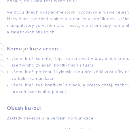
odhalit, co říkáte řečí svého těla?
Ve dvou dnech odstraníme slovní vycpávky a rušivé tělesné
Nacvičíme asertivní reakce a techniky v konfliktech. Určí
manipulátory ve vašem okolí, osvojíme si principy komuni
a zátěžových situacích.
Komu je kurz určen:
všem, kteří se chtějí lépe zorientovat v pravidlech kom
asertivního zvládání konfliktních situací
všem, kteří potřebují vylepšit svou přesvědčivost díky n
verbální komunikaci
všem, kteří řeší konfliktní situace, a přesto chtějí zach
úroveň asertivního jednání
Obsah kurzu:
Základy neverbální a verbální komunikace