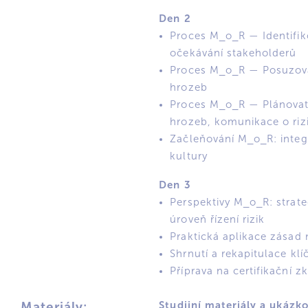
Den 2
Proces M_o_R — Identifiko
očekávání stakeholderů
Proces M_o_R — Posuzovat:
hrozeb
Proces M_o_R — Plánovat 
hrozeb, komunikace o riz
Začleňování M_o_R: integ
kultury
Den 3
Perspektivy M_o_R: strat
úroveň řízení rizik
Praktická aplikace zásad 
Shrnutí a rekapitulace kl
Příprava na certifikační
Studijní materiály a ukázk
Materiály: