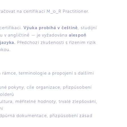
ačovat na certifikaci M_o_R Practitioner.
Výuka probíhá v češtině
ertifikaci.
, studijní
alespoň
ou v angličtině — je vyžadována
 jazyka.
Předchozí zkušenosti s řízením rizik
nkou.
 rámce, terminologie a propojení s dalšími
asné pokyny, cíle organizace, přizpůsobení
holderů
ultura, měřitelné hodnoty, trvalé zlepšování,
ní
podpůrná dokumentace, přizpůsobení zásad