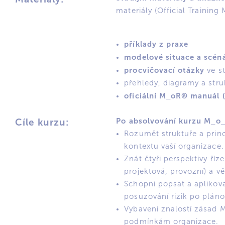
materiály (Official Training
příklady z praxe
modelové situace a scén
procvičovací otázky
ve st
přehledy, diagramy a stru
oficiální M_oR® manuál (
Po absolvování kurzu M_o_
Cíle kurzu:
Rozumět struktuře a prin
kontextu vaší organizace.
Znát čtyři perspektivy říz
projektová, provozní) a věd
Schopni popsat a aplikova
posuzování rizik po pláno
Vybaveni znalostí zásad 
podmínkám organizace.