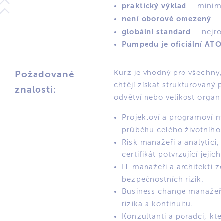
praktický výklad
– minim
není oborově omezený
– 
globální standard
– nejro
Pumpedu je oficiální
ATO
Kurz je vhodný pro všechny, 
Požadované
chtějí získat strukturovaný 
znalosti:
odvětví nebo velikost organ
Projektoví a programoví ma
průběhu celého životního 
Risk manažeři a analytici
certifikát potvrzující jeji
IT manažeři a architekti z
bezpečnostních rizik.
Business change manažeři 
rizika a kontinuitu.
Konzultanti a poradci, kte