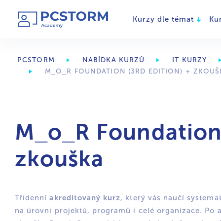
Kurzy dle témat
Ku
PCSTORM
NABÍDKA KURZŮ
IT KURZY
M_O_R FOUNDATION (3RD EDITION) + ZKOUŠ
M_o_R Foundation 
zkouška
akreditovaný kurz
Třídenní
, který vás naučí systemat
na úrovni projektů, programů i celé organizace. Po 