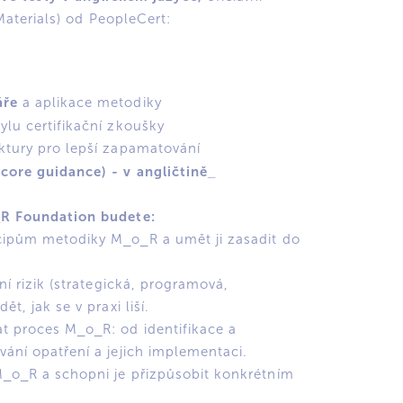
 Materials) od PeopleCert:
áře
a aplikace metodiky
ylu certifikační zkoušky
ktury pro lepší zapamatování
core guidance) - v angličtině_
R Foundation budete:
cipům metodiky M_o_R a umět ji zasadit do
ení rizik (strategická, programová,
ět, jak se v praxi liší.
t proces M_o_R: od identifikace a
vání opatření a jejich implementaci.
M_o_R a schopni je přizpůsobit konkrétním