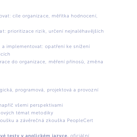
vat: cíle organizace, měřítka hodnocení,
 prioritizace rizik, určení nejnaléhavějších
a implementovat: opatření ke snížení
icích
race do organizace, měření přínosů, změna
egická, programová, projektová a provozní
napříč všemi perspektivami
íčových témat metodiky
 zkoušku a závěrečná zkouška PeopleCert
ové testy v anglickém jazyce,
oficiální