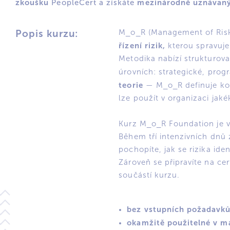
zkoušku
mezinárodně uznávaný
PeopleCert a získáte
Popis kurzu:
M_o_R (Management of Risk
řízení rizik,
kterou spravuje 
Metodika nabízí strukturova
úrovních: strategické, prog
teorie
— M_o_R definuje kon
lze použít v organizaci jakék
Kurz M_o_R Foundation je vs
Během tří intenzivních dnů
pochopíte, jak se rizika iden
Zároveň se připravíte na cer
součástí kurzu.
bez vstupních požadavk
okamžitě použitelné v ma