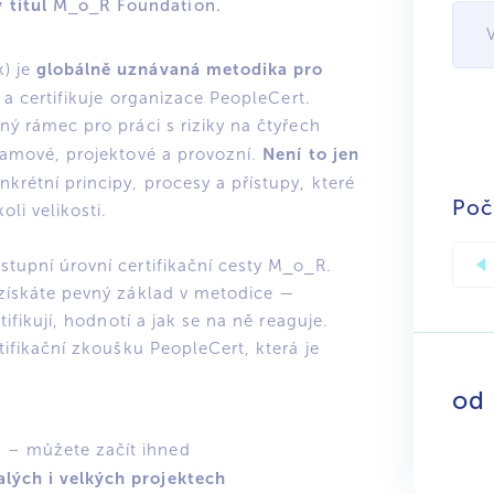
 titul
M_o_R Foundation.
globálně uznávaná metodika pro
) je
a certifikuje organizace PeopleCert.
ný rámec pro práci s riziky na čtyřech
Není to jen
ramové, projektové a provozní.
krétní principy, procesy a přístupy, které
Poč
oli velikosti.
tupní úrovní certifikační cesty M_o_R.
 získáte pevný základ v metodice —
tifikují, hodnotí a jak se na ně reaguje.
tifikační zkoušku PeopleCert, která je
od
ů
– můžete začít ihned
lých i velkých projektech