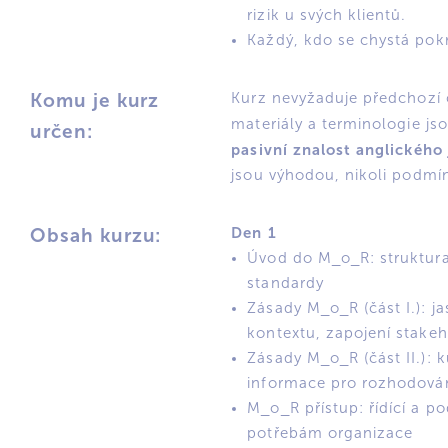
rizik u svých klientů.
Každý, kdo se chystá pokr
Komu je kurz
Kurz nevyžaduje předchozí c
materiály a terminologie js
určen:
pasivní znalost anglického
jsou výhodou, nikoli podmí
Den 1
Obsah kurzu:
Úvod do M_o_R: struktura
standardy
Zásady M_o_R (část I.): j
kontextu, zapojení stake
Zásady M_o_R (část II.): k
informace pro rozhodová
M_o_R přístup: řídící a 
potřebám organizace