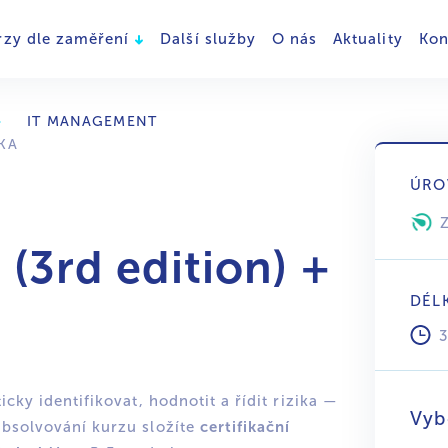
rzy dle zaměření
Další služby
O nás
Aktuality
Kon
IT MANAGEMENT
KA
ÚRO
(3rd edition) +
DÉL
icky identifikovat, hodnotit a řídit rizika —
Vyb
certifikační
absolvování kurzu složíte