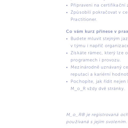
Připraveni na certifikač
Způsobilí pokračovat v ce
Practitioner.
Co vám kurz přinese v prax
Budete mluvit stejným jaz
v týmu i napříč organizac
Získáte rámec, který lze o
programech i provozu.
Mezinárodně uznávaný cer
reputaci a kariérní hodno
Pochopíte, jak řídit nejen 
M_o_R vždy dvě stránky.
M_o_R® je registrovaná oc
používaná s jejím svolením