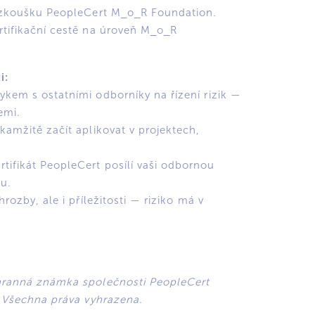
ní zkoušku PeopleCert M_o_R Foundation.
rtifikační cestě na úroveň M_o_R
i:
ykem s ostatními odborníky na řízení rizik —
emi.
kamžitě začít aplikovat v projektech,
tifikát PeopleCert posílí vaši odbornou
tu.
hrozby, ale i příležitosti — riziko má v
hranná známka společnosti PeopleCert
. Všechna práva vyhrazena.