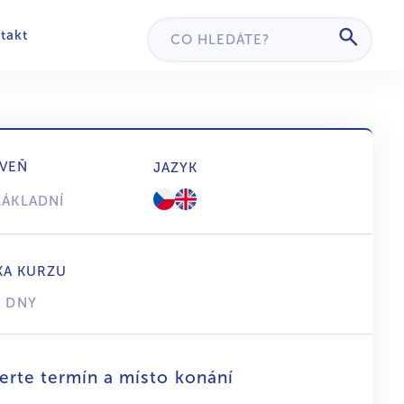
takt
VEŇ
JAZYK
ZÁKLADNÍ
KA KURZU
3 DNY
erte termín a místo konání