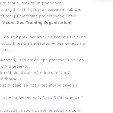
um teorie, maximum pochopení
využijete v IT, byznysu i veřejném sektoru
zšířenější metodika projektového řízení
 (Accredited Training Organization)
kdo se v praxi setkávají s řízením rizik nebo
přístup k práci s nejistotou — bez ohledu na
izace.
nažeři, kteří chtějí lépe pracovat s riziky v
cyklu projektů.
, kteří hledají mezinárodně uznávaný
ch odbornost.
odpovídající za řízení technologických a
a operativní manažeři, kteří řídí provozní
ří zavádějí nebo hodnotí přístupy k řízení