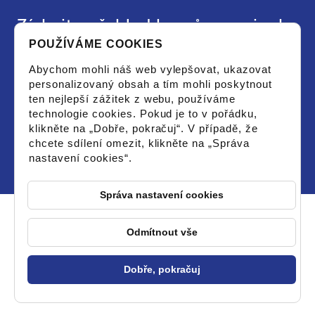
Získejte přehled kurzů a novinek
POUŽÍVÁME COOKIES
Chci dostat aktuální leták s vypsanými kurzy
Abychom mohli náš web vylepšovat, ukazovat
či novinkami a souhlasím se zpracováním
personalizovaný obsah a tím mohli poskytnout
osobních údajů pro tyto účely.
ten nejlepší zážitek z webu, používáme
technologie cookies. Pokud je to v pořádku,
klikněte na „Dobře, pokračuj“. V případě, že
chcete sdílení omezit, klikněte na „Správa
nastavení cookies“.
Správa nastavení cookies
Odmítnout vše
© 2026 PCstorm - Všechna práva vyhrazena
Dobře, pokračuj
Změnit nastavení cookies
Vytvořil OLC Webdesign