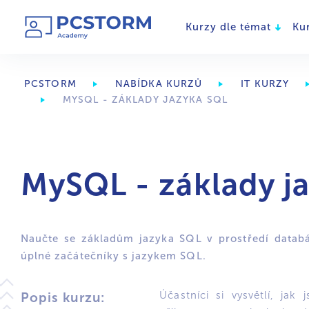
Kurzy dle témat
Ku
PCSTORM
NABÍDKA KURZŮ
IT KURZY
MYSQL - ZÁKLADY JAZYKA SQL
MySQL - základy j
Naučte se základům jazyka SQL v prostředí data
úplné začátečníky s jazykem SQL.
Účastníci si vysvětlí, jak
Popis kurzu: