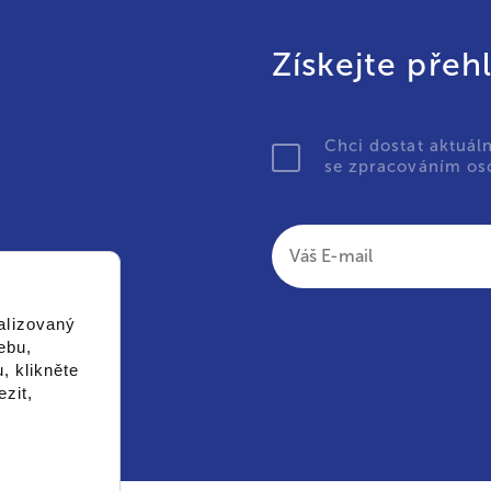
Získejte přeh
Chci dostat aktuál
se zpracováním oso
alizovaný
ebu,
, klikněte
zit,