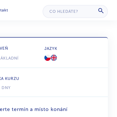
takt
VEŇ
JAZYK
ZÁKLADNÍ
KA KURZU
2 DNY
erte termín a místo konání