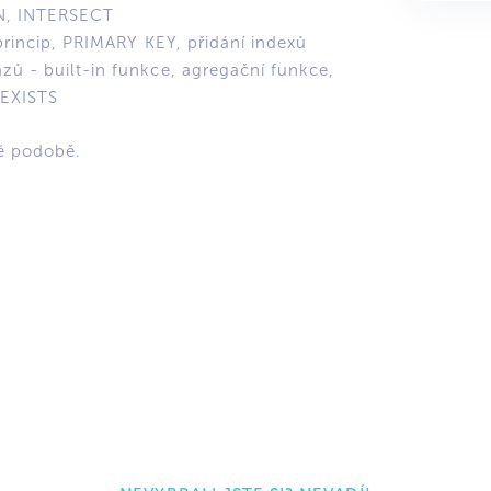
N, INTERSECT
 princip, PRIMARY KEY, přidání indexů
zů - built-in funkce, agregační funkce,
 EXISTS
ké podobě.