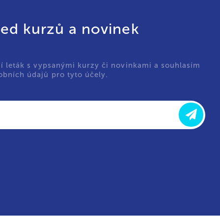
led kurzů a novinek
ní leták s vypsanými kurzy či novinkami a souhlasím
bních údajů pro tyto účely.