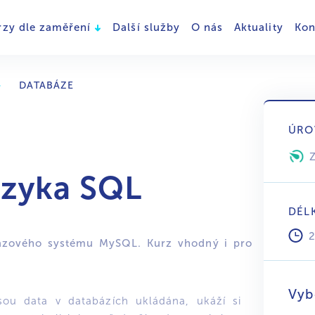
rzy dle zaměření
Další služby
O nás
Aktuality
Kon
DATABÁZE
ÚRO
azyka SQL
DÉL
bázového systému MySQL. Kurz vhodný i pro
Vyb
 jsou data v databázích ukládána, ukáží si