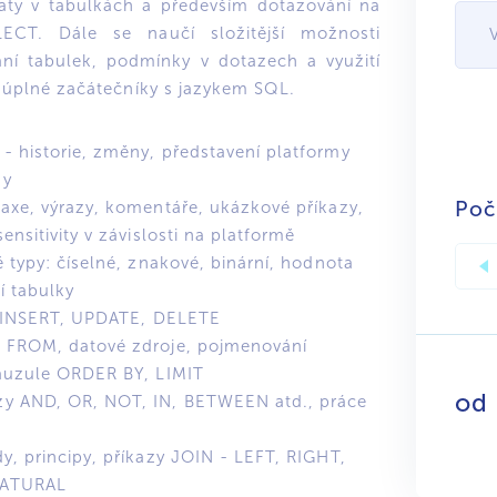
daty v tabulkách a především dotazování na
ECT. Dále se naučí složitější možnosti
ání tabulek, podmínky v dotazech a využití
o úplné začátečníky s jazykem SQL.
- historie, změny, představení platformy
dy
Poč
axe, výrazy, komentáře, ukázkové příkazy,
ensitivity v závislosti na platformě
é typy: číselné, znakové, binární, hodnota
í tabulky
 - INSERT, UPDATE, DELETE
- FROM, datové zdroje, pojmenování
lauzule ORDER BY, LIMIT
od
y AND, OR, NOT, IN, BETWEEN atd., práce
y, principy, příkazy JOIN - LEFT, RIGHT,
NATURAL