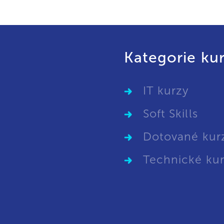
Kategorie ku
IT kurzy
Soft Skills
Dotované kur
Technické ku