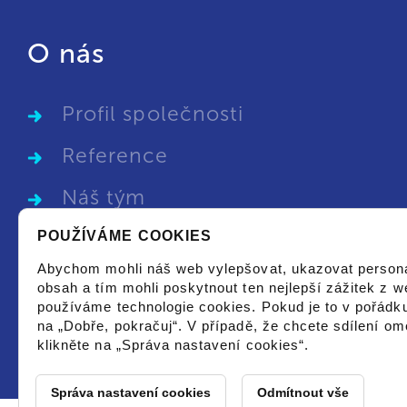
O nás
Profil společnosti
Reference
Náš tým
POUŽÍVÁME COOKIES
Kariéra
Abychom mohli náš web vylepšovat, ukazovat person
GDPR
obsah a tím mohli poskytnout ten nejlepší zážitek z w
používáme technologie cookies. Pokud je to v pořádku
Obchodní podmínky
na „Dobře, pokračuj“. V případě, že chcete sdílení ome
klikněte na „Správa nastavení cookies“.
Správa nastavení cookies
Odmítnout vše