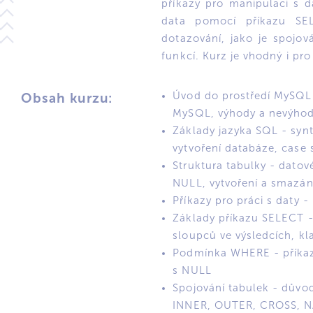
příkazy pro manipulaci s 
data pomocí příkazu SEL
dotazování, jako je spojov
funkcí. Kurz je vhodný i pr
Úvod do prostředí MySQL 
Obsah kurzu:
MySQL, výhody a nevýho
Základy jazyka SQL - synt
vytvoření databáze, case s
Struktura tabulky - datov
NULL, vytvoření a smazán
Příkazy pro práci s daty
Základy příkazu SELECT 
sloupců ve výsledcích, k
Podmínka WHERE - příkaz
s NULL
Spojování tabulek - důvod
INNER, OUTER, CROSS, 