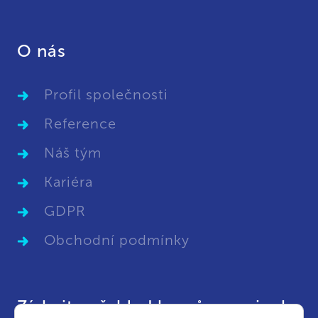
O nás
Profil společnosti
Reference
Náš tým
Kariéra
GDPR
Obchodní podmínky
Získejte přehled kurzů a novinek