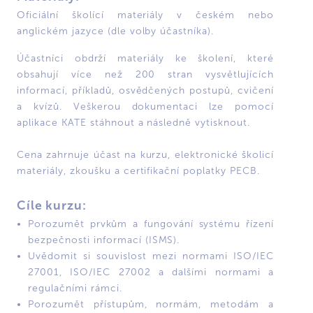
Oficiální školící materiály v českém nebo
anglickém jazyce (dle volby účastníka).
Účastníci obdrží materiály ke školení, které
obsahují více než 200 stran vysvětlujících
informací, příkladů, osvědčených postupů, cvičení
a kvízů. Veškerou dokumentaci lze pomocí
aplikace KATE stáhnout a následně vytisknout.
Cena zahrnuje účast na kurzu, elektronické školicí
materiály, zkoušku a certifikační poplatky PECB.
Cíle kurzu:
Porozumět prvkům a fungování systému řízení
bezpečnosti informací (ISMS).
Uvědomit si souvislost mezi normami ISO/IEC
27001, ISO/IEC 27002 a dalšími normami a
regulačními rámci.
Porozumět přístupům, normám, metodám a