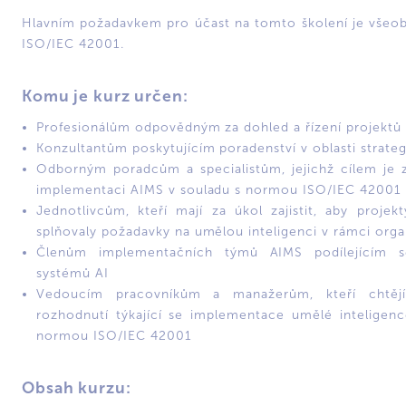
Hlavním požadavkem pro účast na tomto školení je všeo
ISO/IEC 42001.
Komu je kurz určen:
Profesionálům odpovědným za dohled a řízení projektů 
Konzultantům poskytujícím poradenství v oblasti strate
Odborným poradcům a specialistům, jejichž cílem je 
implementaci AIMS v souladu s normou ISO/IEC 42001
Jednotlivcům, kteří mají za úkol zajistit, aby projek
splňovaly požadavky na umělou inteligenci v rámci org
Členům implementačních týmů AIMS podílejícím s
systémů AI
Vedoucím pracovníkům a manažerům, kteří chtějí
rozhodnutí týkající se implementace umělé inteligenc
normou ISO/IEC 42001
Obsah kurzu: