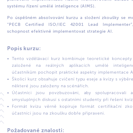
systému řízení umělé inteligence (AIMS).
Po úspěšném absolvování kurzu a složení zkoušky se mů
“PECB Certified ISO/IEC 42001 Lead Implementer”,
schopnost efektivně implementovat strategie AI.
Popis kurzu:
Tento vzdělávací kurz kombinuje teoretické koncepty 
založené na reálných aplikacích umělé intelige
účastníkům pochopit praktické aspekty implementace 
Školicí kurz obsahuje cvičení typu eseje a kvízy s výbě
některé jsou založeny na scénářích.
Účastníci jsou povzbuzováni, aby spolupracovali 
smysluplných diskusí s ostatními studenty při řešení kvíz
Formát kvízu věrně kopíruje formát certifikační zko
účastníci jsou na zkoušku dobře připraveni.
Požadované znalosti: