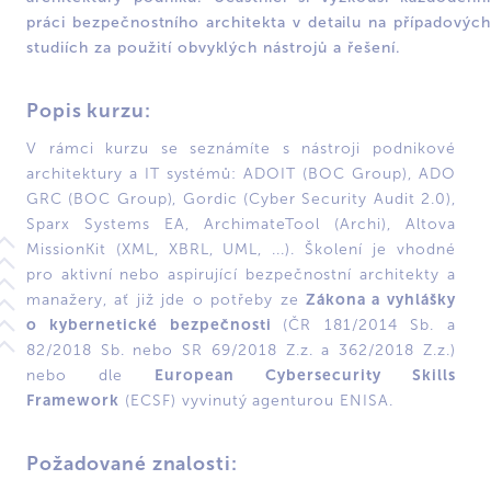
práci bezpečnostního architekta v detailu na případových
studiích za použití obvyklých nástrojů a řešení.
Popis kurzu:
V rámci kurzu se seznámíte s nástroji podnikové
architektury a IT systémů: ADOIT (BOC Group), ADO
GRC (BOC Group), Gordic (Cyber Security Audit 2.0),
Sparx Systems EA, ArchimateTool (Archi), Altova
MissionKit (XML, XBRL, UML, ...). Školení je vhodné
pro aktivní nebo aspirující bezpečnostní architekty a
Zákona a vyhlášky
manažery, ať již jde o potřeby ze
o kybernetické bezpečnosti
(ČR 181/2014 Sb. a
82/2018 Sb. nebo SR 69/2018 Z.z. a 362/2018 Z.z.)
European Cybersecurity Skills
nebo dle
Framework
(ECSF) vyvinutý agenturou ENISA.
Požadované znalosti: