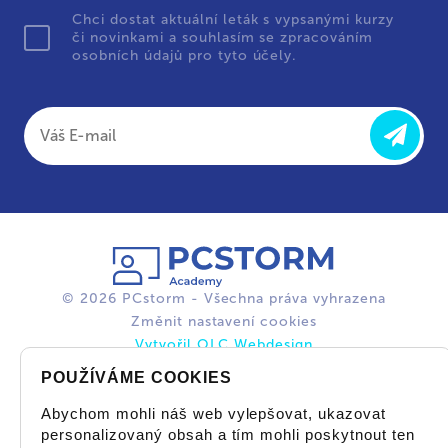
Chci dostat aktuální leták s vypsanými kurzy
či novinkami a souhlasím se zpracováním
osobních údajů pro tyto účely.
© 2026 PCstorm - Všechna práva vyhrazena
Změnit nastavení cookies
Vytvořil OLC Webdesign
POUŽÍVÁME COOKIES
Abychom mohli náš web vylepšovat, ukazovat
personalizovaný obsah a tím mohli poskytnout ten