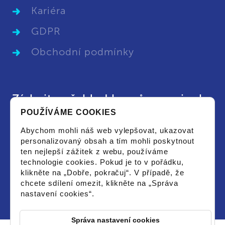
Kariéra
GDPR
Obchodní podmínky
Získejte přehled kurzů a novinek
POUŽÍVÁME COOKIES
Chci dostat aktuální leták s vypsanými kurzy
Abychom mohli náš web vylepšovat, ukazovat
či novinkami a souhlasím se zpracováním
personalizovaný obsah a tím mohli poskytnout
osobních údajů pro tyto účely.
ten nejlepší zážitek z webu, používáme
technologie cookies. Pokud je to v pořádku,
klikněte na „Dobře, pokračuj“. V případě, že
chcete sdílení omezit, klikněte na „Správa
nastavení cookies“.
Správa nastavení cookies