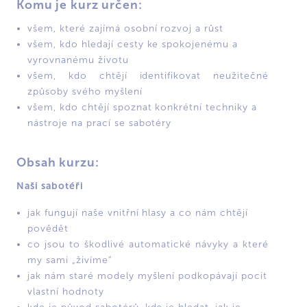
Komu je kurz určen:
všem, které zajímá osobní rozvoj a růst
všem, kdo hledají cesty ke spokojenému a
vyrovnanému životu
všem, kdo chtějí identifikovat neužitečné
způsoby svého myšlení
všem, kdo chtějí spoznat konkrétní techniky a
nástroje na prací se sabotéry
Obsah kurzu:
Naši sabotéři
jak fungují naše vnitřní hlasy a co nám chtějí
povědět
co jsou to škodlivé automatické návyky a které
my sami „živíme“
jak nám staré modely myšlení podkopávají pocit
vlastní hodnoty