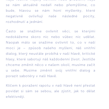
se nám aktuálně nedaří nebo přemýšlíme, co
bude, hlavou se nám honí myšlenky, které
negativně ovlivňují naše následné pocity,
rozhodnutí a jednání.
Často se snažíme ovlivnit věci, se kterými
nedokážeme skoro nic nebo vůbec nic udělat.
Naopak málo se snažíme ovlivnit to, co v naší
moci je – způsob našeho myšlení, náš vnitřní
dialog, který neustále probíhá v naší hlavě, kritické
hlasy, které sabotují náš každodenní život. Jestliže
chceme změnit něco v našem okolí, musíme začít
u sebe. Musíme změnit svůj vnitřní dialog a
porazit sabotéry v naší hlavě.
Klíčem k poražení rapotu v naší hlavě není přestat
povídat si sám se sebou, ale zjistit, jak to dělat
efektivněji.