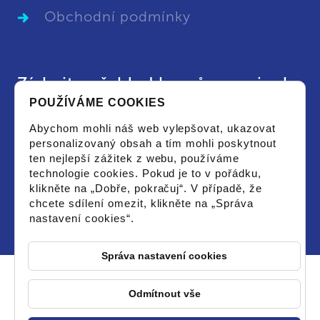
Obchodní podmínky
Získejte přehled kurzů a novinek
POUŽÍVÁME COOKIES
Chci dostat aktuální leták s vypsanými kurzy
Abychom mohli náš web vylepšovat, ukazovat
či novinkami a souhlasím se zpracováním
personalizovaný obsah a tím mohli poskytnout
osobních údajů pro tyto účely.
ten nejlepší zážitek z webu, používáme
technologie cookies. Pokud je to v pořádku,
klikněte na „Dobře, pokračuj“. V případě, že
chcete sdílení omezit, klikněte na „Správa
nastavení cookies“.
Správa nastavení cookies
Odmítnout vše
© 2026 PCstorm - Všechna práva vyhrazena