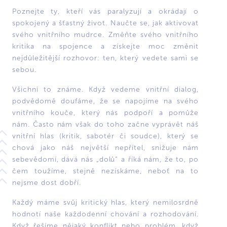
Poznejte ty, kteří vás paralyzují a okrádají o
spokojený a šťastný život. Naučte se, jak aktivovat
svého vnitřního mudrce. Změňte svého vnitřního
kritika na spojence a získejte moc změnit
nejdůležitější rozhovor: ten, který vedete sami se
sebou.
Všichni to známe. Když vedeme vnitřní dialog,
podvědomě doufáme, že se napojíme na svého
vnitřního kouče, který nás podpoří a pomůže
nám. Často nám však do toho začne vyprávět náš
vnitřní hlas (kritik, sabotér či soudce), který se
chová jako náš největší nepřítel, snižuje nám
sebevědomí, dává nás „dolů“ a říká nám, že to, po
čem toužíme, stejně nezískáme, neboť na to
nejsme dost dobří.
Každý máme svůj kritický hlas, který nemilosrdně
hodnotí naše každodenní chování a rozhodování.
Když řešíme nějaký konflikt nebo problém, když