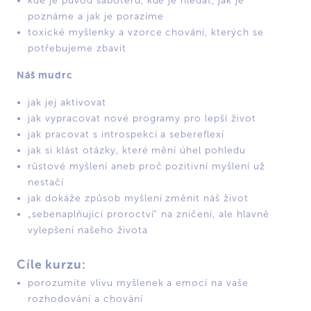
kde je původ sabotérů, kde je hledat, jak je
poznáme a jak je porazíme
toxické myšlenky a vzorce chování, kterých se
potřebujeme zbavit
Náš mudrc
jak jej aktivovat
jak vypracovat nové programy pro lepší život
jak pracovat s introspekcí a sebereflexí
jak si klást otázky, které mění úhel pohledu
růstové myšlení aneb proč pozitivní myšlení už
nestačí
jak dokáže způsob myšlení změnit náš život
„sebenaplňující proroctví“ na zničení, ale hlavně
vylepšení našeho života
Cíle kurzu:
porozumíte vlivu myšlenek a emocí na vaše
rozhodování a chování