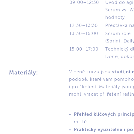
09:00–12:30
Úvod do agil
Scrum vs. Wa
hodnoty
12:30–13:30
Přestávka n
13:30–15:00
Scrum role, 
(Sprint, Dail
15:00–17:00
Technický dl
Done, doko
studijní 
Materiály:
V ceně kurzu jsou
podobě, které vám pomohou
i po školení. Materiály jsou
mohli vracet při řešení reá
Přehled klíčových princi
místě
Prakticky využitelné i po