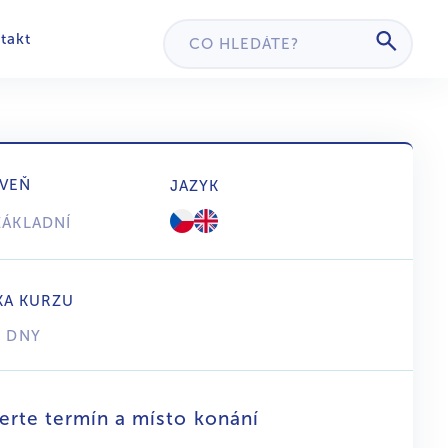
takt
VEŇ
JAZYK
ZÁKLADNÍ
KA KURZU
2 DNY
erte termín a místo konání