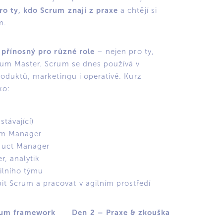
ro ty, kdo Scrum znají z praxe
a chtějí si
m.
přínosný pro různé role
l
– nejen pro ty,
crum Master. Scrum se dnes používá v
roduktů, marketingu i operativě. Kurz
ko:
stávající)
am Manager
duct Manager
r, analytik
ilního týmu
t Scrum a pracovat v agilním prostředí
rum framework
Den 2 – Praxe & zkouška