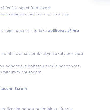
zšířenější agilní framework
ěnou cenu
jako
balíček s navazujícím
aplikovat přímo
 nejen poznat, ale také
e kombinovaná s praktickými úkoly pro lepší
sou odborníci s bohatou praxí a schopností
ozumitelným způsobem.
fikacemi Scrum
ním řízením nejsou podmínkou. Kurz je