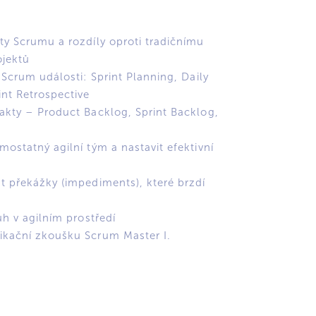
oty Scrumu a rozdíly oproti tradičnímu
ojektů
y Scrum události: Sprint Planning, Daily
int Retrospective
fakty – Product Backlog, Sprint Backlog,
mostatný agilní tým a nastavit efektivní
at překážky (impediments), které brzdí
luh v agilním prostředí
fikační zkoušku Scrum Master I.