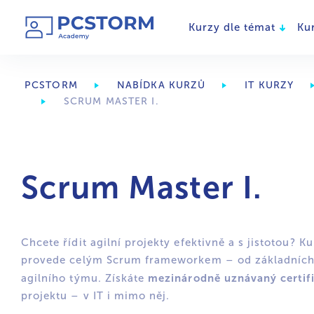
Kurzy dle témat
Ku
PCSTORM
NABÍDKA KURZŮ
IT KURZY
SCRUM MASTER I.
Scrum Master I.
Chcete řídit agilní projekty efektivně a s jistotou?
provede celým Scrum frameworkem – od základních p
mezinárodně uznávaný certif
agilního týmu. Získáte
projektu – v IT i mimo něj.