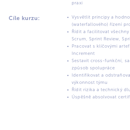
praxi
Vysvětlit principy a hodn
Cíle kurzu:
(waterfallového) řízení pr
Řídit a facilitovat všechn
Scrum, Sprint Review, Spr
Pracovat s klíčovými arte
Increment
Sestavit cross-funkční, sa
způsob spolupráce
Identifikovat a odstraňov
výkonnost týmu
Řídit rizika a technický d
Úspěšně absolvovat certi