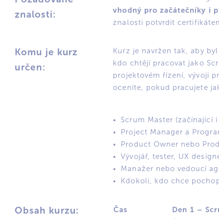
vhodný pro začátečníky i p
znalosti:
znalosti potvrdit certifikáte
Komu je kurz
Kurz je navržen tak, aby by
kdo chtějí pracovat jako S
určen:
projektovém řízení, vývoji p
oceníte, pokud pracujete ja
Scrum Master (začínající i 
Project Manager a Progr
Product Owner nebo Pro
Vývojář, tester, UX designe
Manažer nebo vedoucí ag
Kdokoli, kdo chce pochopi
Obsah kurzu:
Čas
Den 1 – Sc