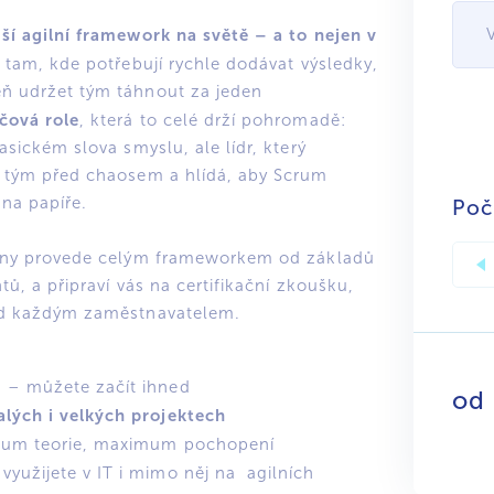
jší agilní framework na světě – a to nejen v
 tam, kde potřebují rychle dodávat výsledky,
ň udržet tým táhnout za jeden
čová role
, která to celé drží pohromadě:
asickém slova smyslu, ale lídr, který
í tým před chaosem a hlídá, aby Scrum
na papíře.
Poč
 dny provede celým frameworkem od základů
tů, a připraví vás na certifikační zkoušku,
řed každým zaměstnavatelem.
ů
– můžete začít ihned
od
lých i velkých projektech
um teorie, maximum pochopení
využijete v IT i mimo něj na agilních