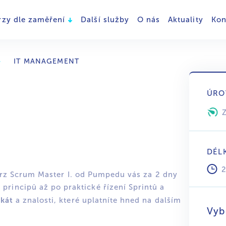
rzy dle zaměření
Další služby
O nás
Aktuality
Kon
IT MANAGEMENT
ÚRO
DÉL
 Kurz Scrum Master I. od Pumpedu vás za 2 dny
rincipů až po praktické řízení Sprintů a
ikát
a znalosti, které uplatníte hned na dalším
Vyb