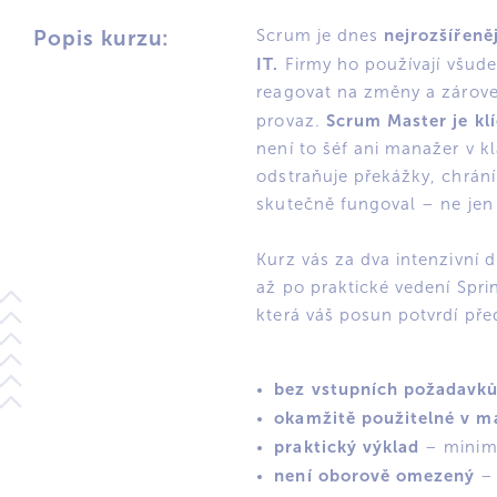
nejrozšířeně
Popis kurzu:
Scrum je dnes
IT.
Firmy ho používají všude
reagovat na změny a zárove
Scrum Master je klí
provaz.
není to šéf ani manažer v kl
odstraňuje překážky, chrán
skutečně fungoval – ne jen 
Kurz vás za dva intenzivní
až po praktické vedení Sprin
která váš posun potvrdí p
bez vstupních požadavk
okamžitě použitelné v ma
praktický výklad
– minim
není oborově omezený
– 