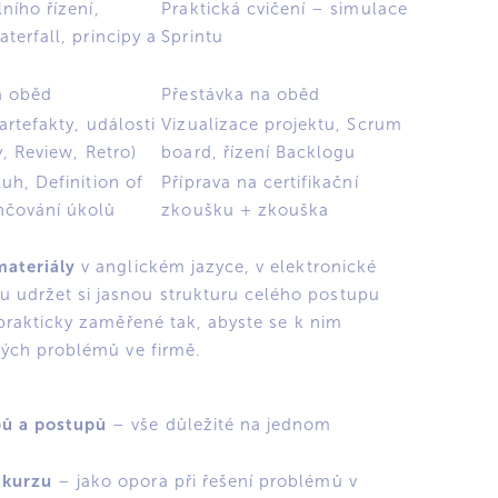
ního řízení,
Praktická cvičení – simulace
terfall, principy a
Sprintu
a oběd
Přestávka na oběd
artefakty, události
Vizualizace projektu, Scrum
y, Review, Retro)
board, řízení Backlogu
uh, Definition of
Příprava na certifikační
nčování úkolů
zkoušku + zkouška
materiály
v anglickém jazyce, v elektronické
 udržet si jasnou strukturu celého postupu
 prakticky zaměřené tak, abyste se k nim
lných problémů ve firmě.
pů a postupů
– vše důležité na jednom
 kurzu
– jako opora při řešení problémů v