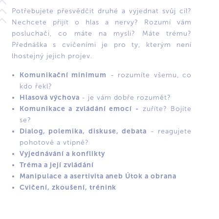
Potřebujete přesvědčit druhé a vyjednat svůj cíl?
Nechcete přijít o hlas a nervy? Rozumí vám
posluchači, co máte na mysli? Máte trému?
Přednáška s cvičeními je pro ty, kterým není
lhostejný jejich projev.
Komunikační minimum
- rozumíte všemu, co
kdo řekl?
H
lasová výchova
- je vám dobře rozumět?
K
omunikace a zvládání emocí -
zuříte? Bojíte
se?
Dialog, polemika, diskuse, debata
- reagujete
pohotově a vtipně?
Vyjednávání a konflikty
T
réma a její zvládání
Manipulace a asertivita aneb Útok a obrana
Cvičení, zkoušení, trénink