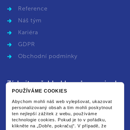
Reference
Náš tým
Kariéra
GDPR
Obchodní podmínky
Získejte přehled kurzů a novinek
POUŽÍVÁME COOKIES
Chci dostat aktuální leták s vypsanými kurzy
Abychom mohli náš web vylepšovat, ukazovat
či novinkami a souhlasím se zpracováním
personalizovaný obsah a tím mohli poskytnout
osobních údajů pro tyto účely.
ten nejlepší zážitek z webu, používáme
technologie cookies. Pokud je to v pořádku,
klikněte na „Dobře, pokračuj“. V případě, že