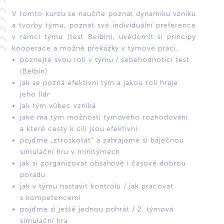
V tomto kurzu se naučíte poznat dynamiku vzniku
a tvorby týmu, poznat své individuální preference
v rámci týmu (test Belbin), uvědomit si principy
kooperace a možné překážky v týmové práci.
poznejte svou roli v týmu / sebehodnotící test
(Belbin)
jak se pozná efektivní tým a jakou roli hraje
jeho lídr
jak tým vůbec vzniká
jaké má tým možnosti týmového rozhodování
a které cesty k cíli jsou efektivní
pojďme „ztroskotat“ a zahrajeme si báječnou
simulační hru v minitýmech
jak si zorganizovat obsahově i časově dobrou
poradu
jak v týmu nastavit kontrolu / jak pracovat
s kompetencemi
pojďme si ještě jednou pohrát / 2. týmová
simulační hra