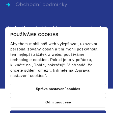
Obchodní podmínky
Získejte přehled kurzů a novinek
POUŽÍVÁME COOKIES
Chci dostat aktuální leták s vypsanými kurzy
Abychom mohli náš web vylepšovat, ukazovat
či novinkami a souhlasím se zpracováním
personalizovaný obsah a tím mohli poskytnout
osobních údajů pro tyto účely.
ten nejlepší zážitek z webu, používáme
technologie cookies. Pokud je to v pořádku,
klikněte na „Dobře, pokračuj“. V případě, že
chcete sdílení omezit, klikněte na „Správa
nastavení cookies“.
Správa nastavení cookies
Odmítnout vše
© 2026 PCstorm - Všechna práva vyhrazena