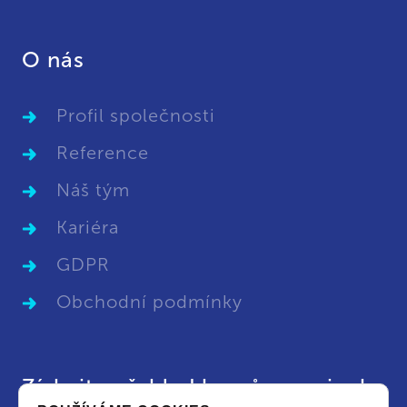
O nás
Profil společnosti
Reference
Náš tým
Kariéra
GDPR
Obchodní podmínky
Získejte přehled kurzů a novinek