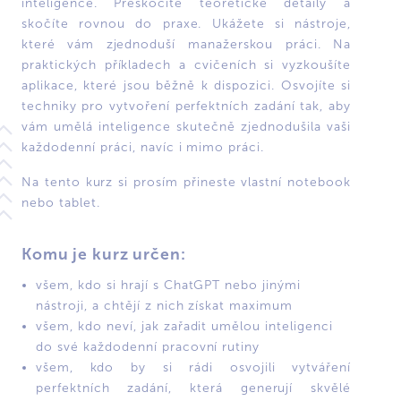
inteligence. Přeskočíte teoretické detaily a
skočíte rovnou do praxe. Ukážete si nástroje,
které vám zjednoduší manažerskou práci. Na
praktických příkladech a cvičeních si vyzkoušíte
aplikace, které jsou běžně k dispozici. Osvojíte si
techniky pro vytvoření perfektních zadání tak, aby
vám umělá inteligence skutečně zjednodušila vaši
každodenní práci, navíc i mimo práci.
Na tento kurz si prosím přineste vlastní notebook
nebo tablet.
Komu je kurz určen:
všem, kdo si hrají s ChatGPT nebo jinými
nástroji, a chtějí z nich získat maximum
všem, kdo neví, jak zařadit umělou inteligenci
do své každodenní pracovní rutiny
všem, kdo by si rádi osvojili vytváření
perfektních zadání, která generují skvělé