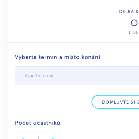
DÉLKA 
1 D
Vyberte termín a místo konání
Vyberte termín
DOMLUVTE SI 
Počet účastníků