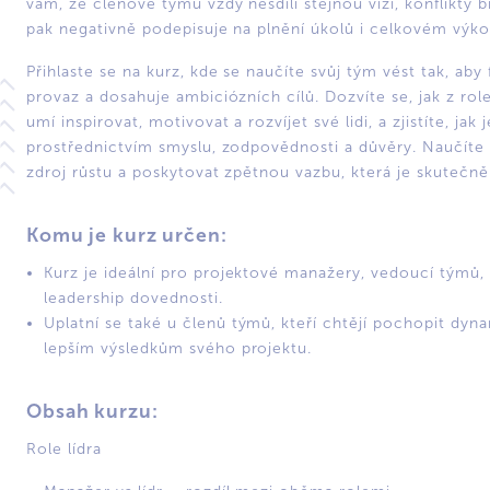
vám, že členové týmu vždy nesdílí stejnou vizi, konflikty
pak negativně podepisuje na plnění úkolů i celkovém výko
Přihlaste se na kurz, kde se naučíte svůj tým vést tak, aby
provaz a dosahuje ambiciózních cílů. Dozvíte se, jak z rol
umí inspirovat, motivovat a rozvíjet své lidi, a zjistíte, j
prostřednictvím smyslu, zodpovědnosti a důvěry. Naučíte s
zdroj růstu a poskytovat zpětnou vazbu, která je skutečně
Komu je kurz určen:
Kurz je ideální pro projektové manažery, vedoucí týmů, 
leadership dovednosti.
Uplatní se také u členů týmů, kteří chtějí pochopit dyna
lepším výsledkům svého projektu.
Obsah kurzu:
Role lídra