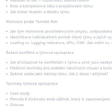
Manažer vs lídr – rozdíl mezi oběma rolemi
Role a kompetence lídra v projektovém týmu
Jak získat respekt a důvěru týmu
Motivace podle Tomáše Bati
Jak tým motivovat prostřednictvím smyslu, zodpovědnos
Identifikace individuálních potřeb členů týmu a jejich vy
Leading vs. Lagging Indicators, KPIs, OKR: Jak měřit to
Řešení konfliktů a týmová spolupráce
Jak přistupovat ke konfliktům v týmu a proč jsou nezby
Efektivní techniky pro zvládání náročných situací a ko
Zpětná vazba jako nástroj růstu. Jak ji dávat i přijímat?
Techniky týmové spolupráce
Case study
Metoda 6 klobouků aneb zážitek, který si zapamatujete
Diskuze