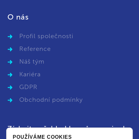
O nás
Profil společnosti
Reference
Náš tým
Kariéra
GDPR
Obchodní podmínky
Získejte přehled kurzů a novinek
POUŽÍVÁME COOKIES