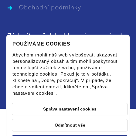
Obchodní podmínky
Získejte přehled kurzů a novinek
POUŽÍVÁME COOKIES
Chci dostat aktuální leták s vypsanými kurzy
Abychom mohli náš web vylepšovat, ukazovat
či novinkami a souhlasím se zpracováním
personalizovaný obsah a tím mohli poskytnout
osobních údajů pro tyto účely.
ten nejlepší zážitek z webu, používáme
technologie cookies. Pokud je to v pořádku,
klikněte na „Dobře, pokračuj“. V případě, že
chcete sdílení omezit, klikněte na „Správa
nastavení cookies“.
Správa nastavení cookies
Odmítnout vše
© 2026 PCstorm - Všechna práva vyhrazena