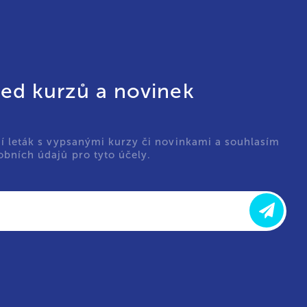
led kurzů a novinek
ní leták s vypsanými kurzy či novinkami a souhlasím
bních údajů pro tyto účely.