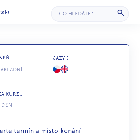
takt
VEŇ
JAZYK
ZÁKLADNÍ
KA KURZU
1 DEN
erte termín a místo konání