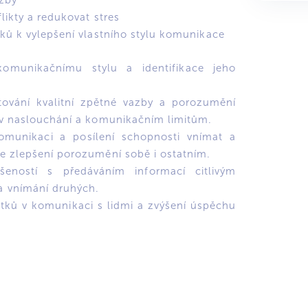
azby
likty a redukovat stres
ků k vylepšení vlastního stylu komunikace
omunikačnímu stylu a identifikace jeho
tování kvalitní zpětné vazby a porozumění
 v naslouchání a komunikačním limitům.
omunikaci a posílení schopnosti vnímat a
e zlepšení porozumění sobě i ostatním.
ušeností s předáváním informací citlivým
 vnímání druhých.
tků v komunikaci s lidmi a zvýšení úspěchu