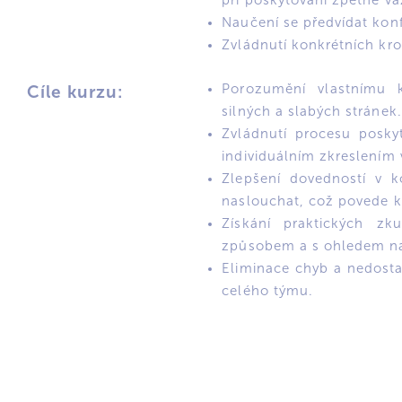
při poskytování zpětné v
Naučení se předvídat konf
Zvládnutí konkrétních kro
Porozumění vlastnímu k
Cíle kurzu:
silných a slabých stránek.
Zvládnutí procesu posky
individuálním zkreslením
Zlepšení dovedností v k
naslouchat, což povede k
Získání praktických zk
způsobem a s ohledem na
Eliminace chyb a nedosta
celého týmu.