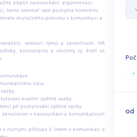
ažíte zlepšit naslouchání, argumentaci
ci, tento seminář vám poskytne konkrétní
sáhnete skutečného pokroku v komunikaci a
manažery, vedoucí týmů a společností, HR
odníky, konzultanty a všechny ty, kteří se
Poč
y.
 komunikace
munikačnímu stylu
 vazby
kytování kvalitní zpětné vazby
ndencí při poskytování zpětné vazby
od
m zkreslením v naslouchání a komunikačních
í s různými přístupy k lidem v komunikaci a