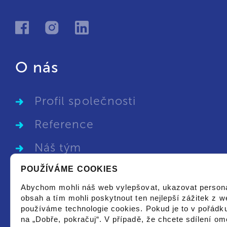
O nás
Profil společnosti
Reference
Náš tým
POUŽÍVÁME COOKIES
Kariéra
Abychom mohli náš web vylepšovat, ukazovat person
GDPR
obsah a tím mohli poskytnout ten nejlepší zážitek z w
používáme technologie cookies. Pokud je to v pořádku
Obchodní podmínky
na „Dobře, pokračuj“. V případě, že chcete sdílení ome