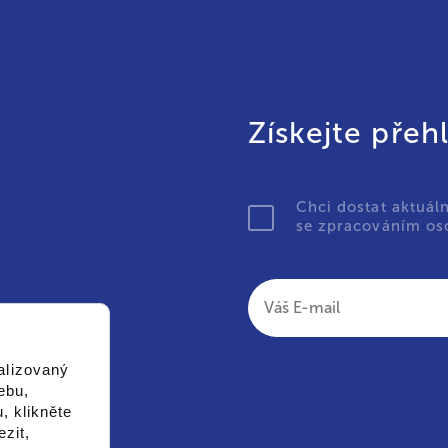
Získejte přeh
Chci dostat aktuál
se zpracováním oso
alizovaný
ebu,
, klikněte
zit,