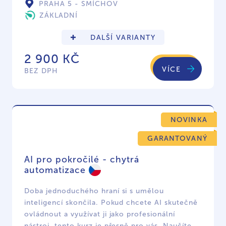
PRAHA 5 - SMÍCHOV
ZÁKLADNÍ
DALŠÍ VARIANTY
2 900 KČ
VÍCE
BEZ DPH
NOVINKA
GARANTOVANÝ
AI pro pokročilé - chytrá
automatizace
Doba jednoduchého hraní si s umělou
inteligencí skončila. Pokud chcete AI skutečně
ovládnout a využívat ji jako profesionální
nástroj, tento kurz je přesně pro vás. Naučíte