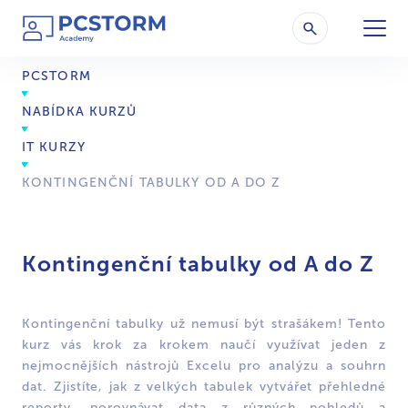
PCSTORM
NABÍDKA KURZŮ
IT KURZY
KONTINGENČNÍ TABULKY OD A DO Z
Kontingenční tabulky od A do Z
Kontingenční tabulky už nemusí být strašákem! Tento
kurz vás krok za krokem naučí využívat jeden z
nejmocnějších nástrojů Excelu pro analýzu a souhrn
dat. Zjistíte, jak z velkých tabulek vytvářet přehledné
reporty, porovnávat data z různých pohledů a