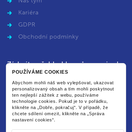
Náš tým
Kariéra
GDPR
Obchodní podmínky
Získejte přehled kurzů a novinek
POUŽÍVÁME COOKIES
Chci dostat aktuální leták s vypsanými kurzy
Abychom mohli náš web vylepšovat, ukazovat
či novinkami a souhlasím se zpracováním
personalizovaný obsah a tím mohli poskytnout
osobních údajů pro tyto účely.
ten nejlepší zážitek z webu, používáme
technologie cookies. Pokud je to v pořádku,
klikněte na „Dobře, pokračuj“. V případě, že
chcete sdílení omezit, klikněte na „Správa
nastavení cookies“.