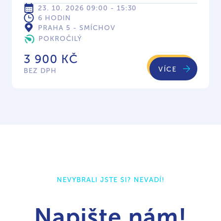
23. 10. 2026 09:00 - 15:30
6 HODIN
PRAHA 5 - SMÍCHOV
POKROČILÝ
3 900 KČ
VÍCE
BEZ DPH
NEVYBRALI JSTE SI? NEVADÍ!
Napište nám!