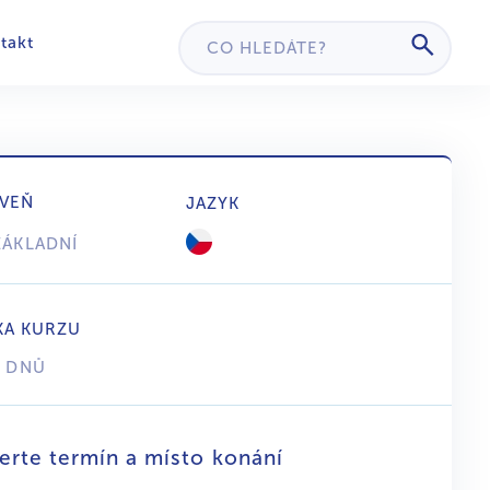
takt
VEŇ
JAZYK
ZÁKLADNÍ
KA KURZU
5 DNŮ
erte termín a místo konání