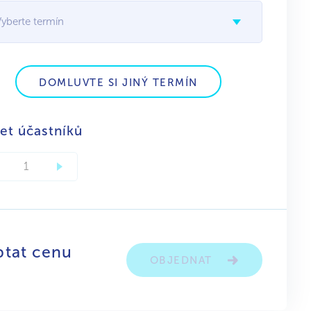
Vyberte termín
DOMLUVTE SI JINÝ TERMÍN
et účastníků
ptat cenu
OBJEDNAT