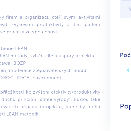
.
y firem a organizací, kteří svými aktivitami
ovat zvyšování produktivity a tím pádem
ivé procesy ve společnosti.
 teorie LEAN
Poč
LEAN metody, výběr, cíle a úspory projektu
ikawa, BOZP
zen, moderace zlepšovatelských porad
, QRQC, PDCA, Environment
říležitosti ke zvýšení efektivity/produktivity
 duchu principu „štíhlé výroby“. Budou také
Po
šovacích nápadů (projektů), které by mohli
losti LEAN metodik.