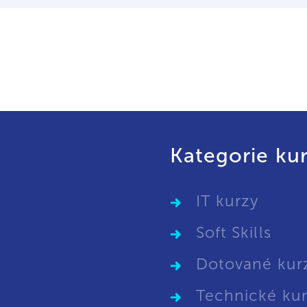
Kategorie ku
IT kurzy
Soft Skills
Dotované kur
Technické ku