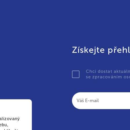
Získejte přeh
Chci dostat aktuál
se zpracováním oso
alizovaný
ebu,