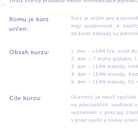
ztráty kvality produktu neboli minimalizace plýtvání
Kurz je určen pro pracovník
Komu je kurz
mají podporovat a zajišť
určen:
snižovat náklady na jednotl
1. den – LEAN hra, úvod do
Obsah kurzu:
2. den – 7 druhů plýtvání, 
3. den – LEAN metody, Ish
4. den – LEAN metody, Kai
5. den – LEAN metody, 5S
Účastníci se naučí využívat p
Cíle kurzu:
na pracovištích, uvažovat v
seznámeni s principy zlep
v praxi využít a získají zna