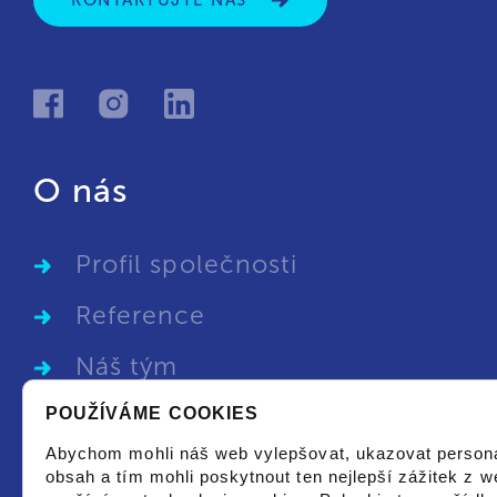
KONTAKTUJTE NÁS
O nás
Profil společnosti
Reference
Náš tým
Kariéra
POUŽÍVÁME COOKIES
Abychom mohli náš web vylepšovat, ukazovat person
GDPR
obsah a tím mohli poskytnout ten nejlepší zážitek z w