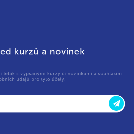
led kurzů a novinek
ní leták s vypsanými kurzy či novinkami a souhlasím
bních údajů pro tyto účely.