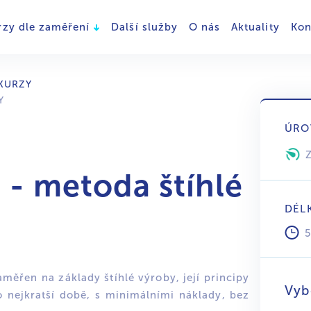
rzy dle zaměření
Další služby
O nás
Aktuality
Kon
KURZY
Y
ÚRO
- metoda štíhlé
DÉL
měřen na základy štíhlé výroby, její principy
Vyb
o nejkratší době, s minimálními náklady, bez